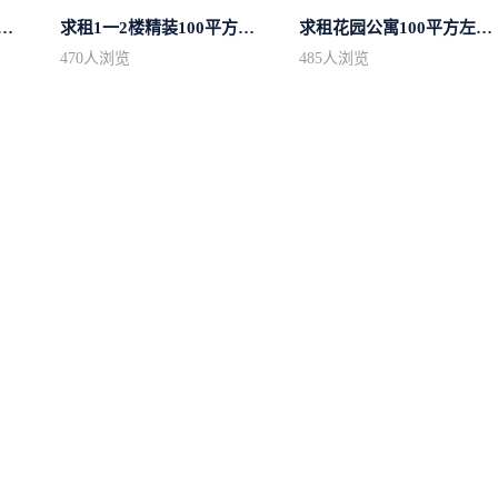
中心区房型不限2室1厅中档装修
求租1一2楼精装100平方里面基本设备不...
求租花园公寓100平方左右，电梯房
470
人浏览
485
人浏览