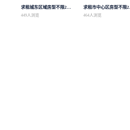
求租城东区域房型不限2室2卫装修不限2...
求租市
449
人浏览
464
人浏览