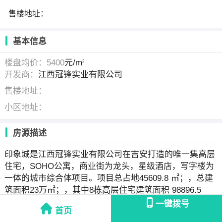
售楼地址：
基本信息
楼盘均价：5400
元/m
2
开发商：
江西冠锋实业有限公司
售楼地址：
小区地址：
房源描述
印象城是江西冠锋实业有限公司在吉安打造的唯一集高层
住宅，SOHO公寓，商业街为龙头，星级酒店，写字楼为
一体的城市综合体项目。项目总占地45609.8 ㎡；，总建
筑面积23万㎡；，其中8栋高层住宅建筑面积 98896.5
㎡；，商场建筑面积22730.9 ㎡；，商铺建筑面积8215.9
一键拨号
首页
㎡；，酒店建筑面积 15990.0 ㎡；，写字楼建筑面积