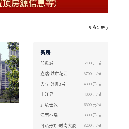
更多新房
新房
印象城
5400
元/㎡
鑫瑞·城市花园
3700
元/㎡
天立·外滩3号
4300
元/㎡
上江界
4800
元/㎡
庐陵佳苑
6800
元/㎡
江南春晓
3300
元/㎡
可诺丹婷·时尚大厦
8200
元/㎡