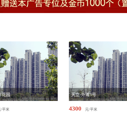
市花园
天立·外滩3号
4300
元/平米
元/平米