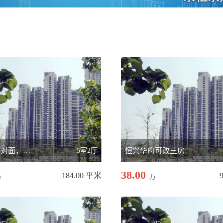
禾川中学对面，复式房
5室2厅
恒兴华府可改三房
38.00
184.00 平米
万
万