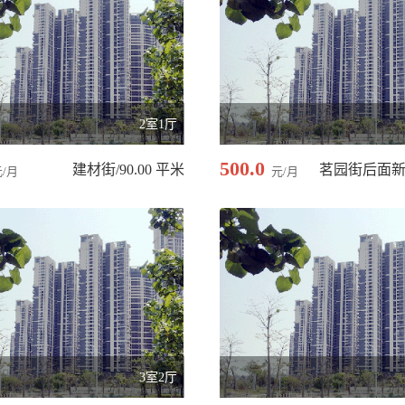
2室1厅
500.0
建材街/90.00 平米
元/月
元/月
3室2厅