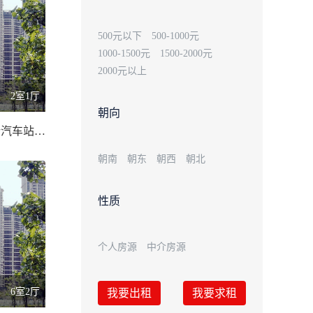
500元以下
500-1000元
1000-1500元
1500-2000元
2000元以上
2室1厅
朝向
茗园街后面新汽车站对/86.00 平米
朝南
朝东
朝西
朝北
性质
个人房源
中介房源
6室2厅
我要出租
我要求租