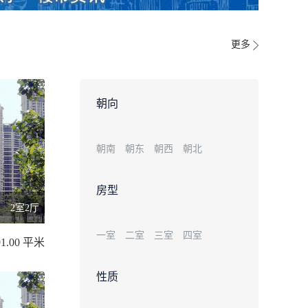
更多
朝向
朝南
朝东
朝西
朝北
房型
2室2厅
一室
二室
三室
四室
91.00 平米
性质