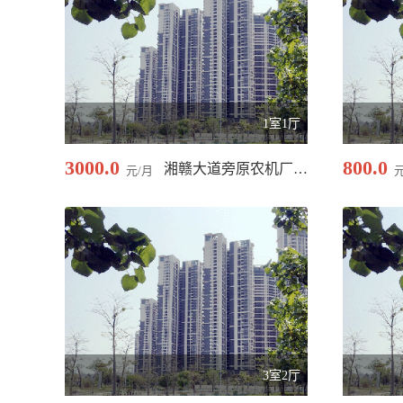
1室1厅
3000.0
800.0
湘赣大道旁原农机厂门/265.00 平米
元/月
3室2厅