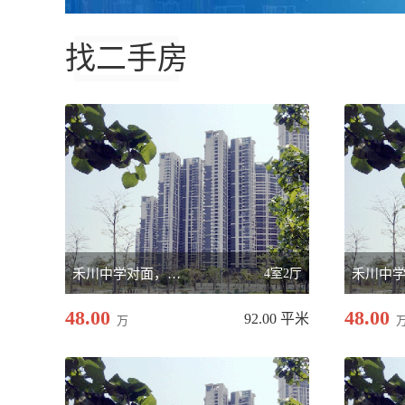
找二手房
禾川中学对面，复式房
4室2厅
48.00
48.00
92.00 平米
万