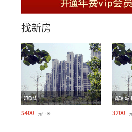
找新房
印象城
鑫瑞·城
5400
3700
元/平米