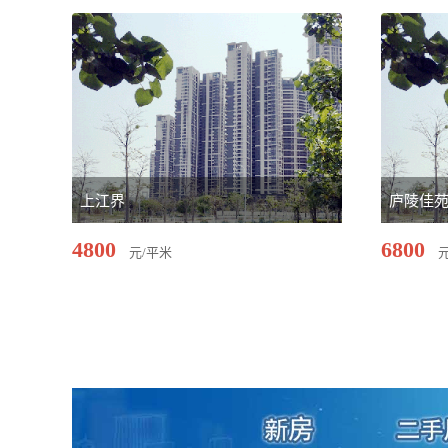
上江界
庐陵佳
4800
6800
元/平米