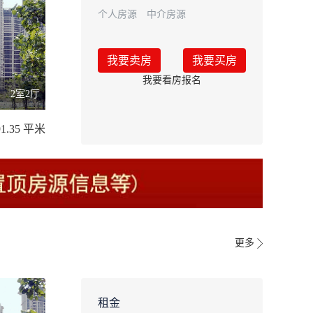
个人房源
中介房源
我要卖房
我要买房
我要看房报名
2室2厅
91.35 平米
更多
租金