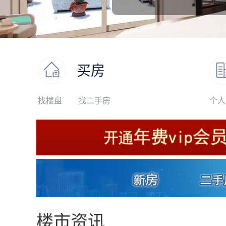
买房
找楼盘
找二手房
个人
楼市资讯