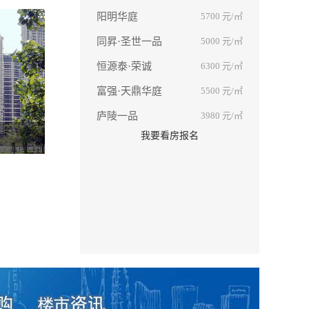
阳明华庭
5700
元/㎡
同昇·圣世一品
5000
元/㎡
恒源泰·荣诚
6300
元/㎡
富强·天鼎华庭
5500
元/㎡
庐陵一品
3980
元/㎡
我要看房报名