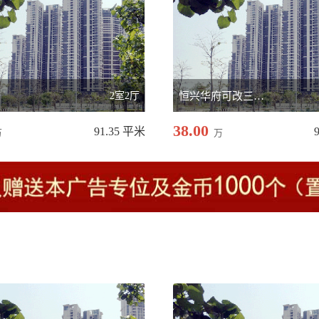
府
2室2厅
恒兴华府可改三房，有
38.00
91.35 平米
万
万